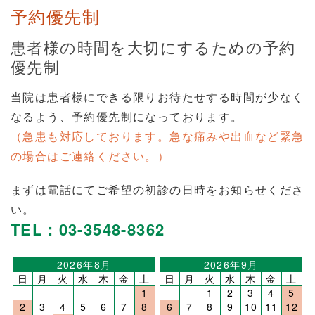
予約優先制
患者様の時間を大切にするための予約
優先制
当院は患者様にできる限りお待たせする時間が少なく
なるよう、予約優先制になっております。
（急患も対応しております。急な痛みや出血など緊急
の場合はご連絡ください。）
まずは電話にてご希望の初診の日時をお知らせくださ
い。
TEL：03-3548-8362
2026年8月
2026年9月
日
月
火
水
木
金
土
日
月
火
水
木
金
土
1
1
2
3
4
5
2
3
4
5
6
7
8
6
7
8
9
10
11
12