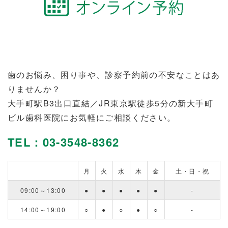
歯のお悩み、困り事や、診察予約前の不安なことはあ
りませんか？
大手町駅B3出口直結／JR東京駅徒歩5分の新大手町
ビル歯科医院にお気軽にご相談ください。
TEL：03-3548-8362
月
火
水
木
金
土・日・祝
09:00～13:00
●
●
●
●
●
-
14:00～19:00
○
●
○
●
○
-