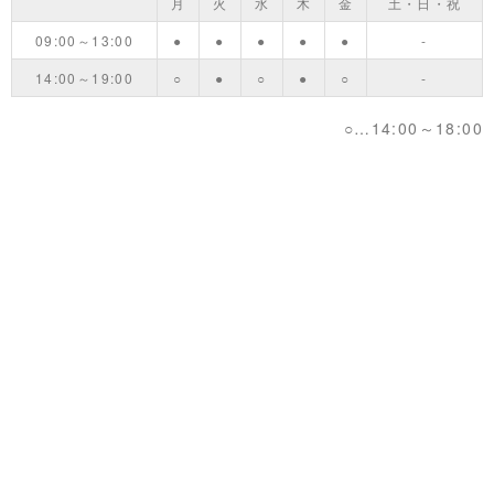
月
火
水
木
金
土・日・祝
09:00～13:00
●
●
●
●
●
-
14:00～19:00
○
●
○
●
○
-
○…14:00～18:00