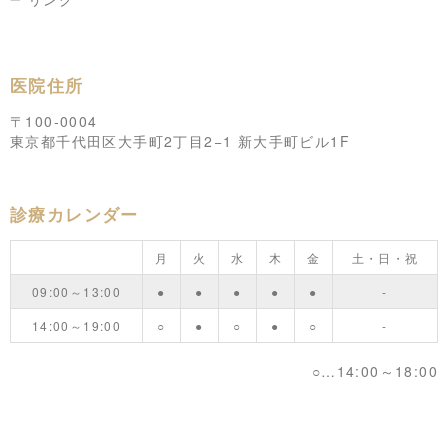
医院住所
〒100-0004
東京都千代田区大手町2丁目2−1 新大手町ビル1F
診療カレンダー
月
火
水
木
金
土・日・祝
09:00～13:00
●
●
●
●
●
-
14:00～19:00
○
●
○
●
○
-
○…14:00～18:00