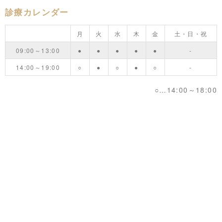
診療カレンダー
月
火
水
木
金
土・日・祝
09:00～13:00
●
●
●
●
●
-
14:00～19:00
○
●
○
●
○
-
○…14:00～18:00