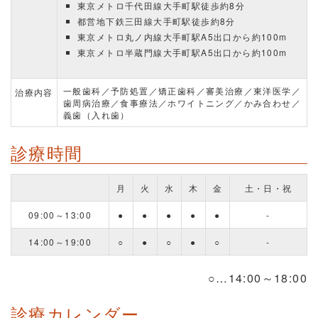
東京メトロ千代田線大手町駅徒歩約8分
都営地下鉄三田線大手町駅徒歩約8分
東京メトロ丸ノ内線大手町駅A5出口から約100m
東京メトロ半蔵門線大手町駅A5出口から約100m
一般歯科／予防処置／矯正歯科／審美治療／東洋医学／
治療内容
歯周病治療／食事療法／ホワイトニング／かみ合わせ／
義歯（入れ歯）
診療時間
月
火
水
木
金
土・日・祝
09:00～13:00
●
●
●
●
●
-
14:00～19:00
○
●
○
●
○
-
○…14:00～18:00
診療カレンダー